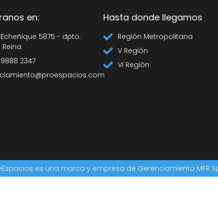
ranos en:
Hasta donde llegamos
 Echeñique 5875 - dpto.
Región Metropolitana
a Reina
V Región
 9888 2347
VI Región
ciamiento@proespacios.com
oEspacios es una marca y empresa de Gerenciamiento MFR S