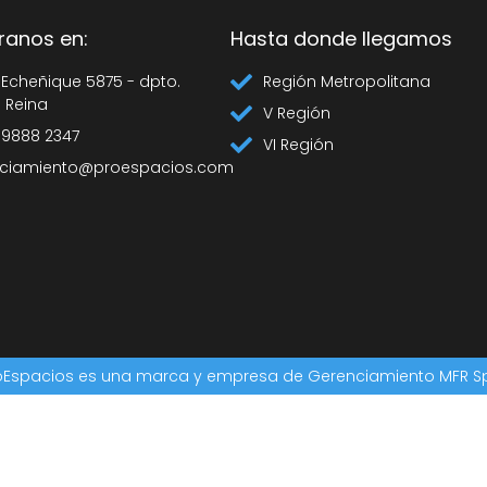
ranos en:
Hasta donde llegamos
 Echeñique 5875 - dpto.
Región Metropolitana
a Reina
V Región
 9888 2347
VI Región
ciamiento@proespacios.com
oEspacios es una marca y empresa de Gerenciamiento MFR S