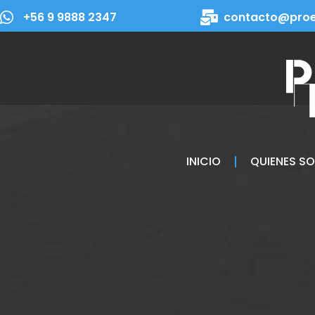
+56 9 9888 2347
contacto@proe
INICIO
QUIENES S
Página de Gracia